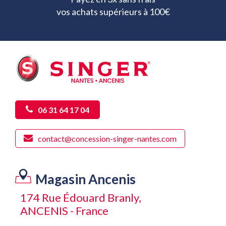
vos achats supérieurs à 100€
06 31 64 17 04
contact@concession-singer-nantes.com
Magasin Ancenis
174 Rue Édouard Branly,
ANCENIS - France