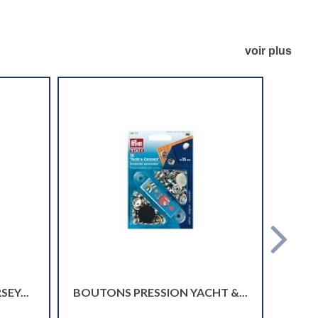
voir plus
EY...
BOUTONS PRESSION YACHT &...
BOUT