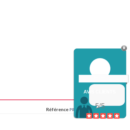
AVIS CLIENTS
5/5
Référence
PRY390309