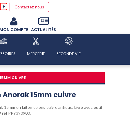
Contactez-nous
MON COMPTE
ACTUALITÉS
SSOIRES
MERCERIE
SECONDE VIE
15MM CUIVRE
n Anorak 15mm cuivre
 15mm en laiton coloris cuivre antique. Livré avec outil
O ref PRY390900.