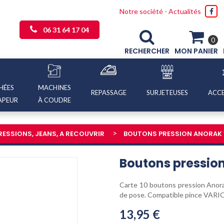
Notre société
-
Actualités
06 31 64 17 04
0
RECHERCHER
MON PANIER
HÉES
MACHINES
REPASSAGE
SURJETEUSES
ACCE
APEUR
À COUDRE
ESSIONS, JEANS, A RECOUVRIR
BOUTONS PRESSION ANORAK 
Boutons pressio
Carte 10 boutons pression Anorak
de pose. Compatible pince VARI
13,95 €