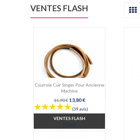
VENTES FLASH
Courroie Cuir Singer Pour Ancienne

Aperçu rapide
Machine
Prix
Prix
13,80 €
15,90 €
de
(39 avis)
base
VENTES FLASH
j
h
m
s