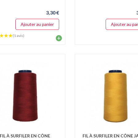
3,30 €
Ajouter au panier
Ajouter au pa
(1 avis)
+
ICATIONS
ITES SINGER
ES
LIÉ LE 03 JUIN, 2026
ICATIONS
ITES SINGER
IS
LIÉ LE 12 MAI, 2026
FIL À SURFILER EN CÔNE
FIL À SURFILER EN CÔNE 