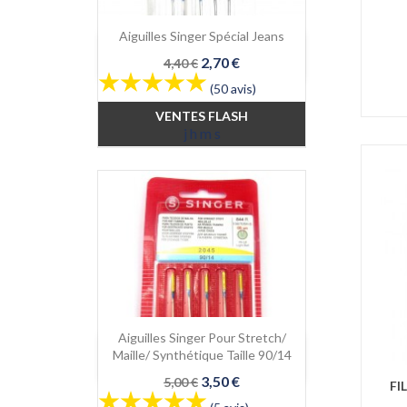
Aiguilles Singer Spécial Jeans

Aperçu rapide
Prix
Prix
2,70 €
4,40 €
de
(50 avis)
base
VENTES FLASH
j
h
m
s
Aiguilles Singer Pour Stretch/

Aperçu rapide
Maille/ Synthétique Taille 90/14
Prix
Prix
3,50 €
5,00 €
FI
de