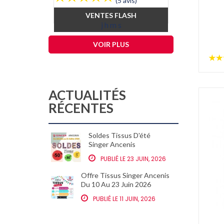
(5 avis)
base
VENTES FLASH
j
h
m
s
VOIR PLUS
ACTUALITÉS
RÉCENTES
Soldes Tissus D'été
VERIF
Singer Ancenis
GRATU
NANT
PUBLIÉ LE 23 JUIN, 2026
PUB
Offre Tissus Singer Ancenis
Du 10 Au 23 Juin 2026
VERIF
GRATU
PUBLIÉ LE 11 JUIN, 2026
ANCEN
PUB