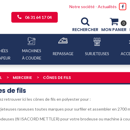
Notre société
-
Actualités
06 31 64 17 04
0
RECHERCHER
MON PANIER
HÉES
MACHINES
REPASSAGE
SURJETEUSES
ACCE
APEUR
À COUDRE
L
MERCERIE
CÔNES DE FILS
s de fils
ez retrouver ici les cônes de fils en polyester pour :
urjeteuses raseuses toutes marques pour surfiler et assembler en 2700 
rodeuses (fil ISACORD METTLER) pour votre brodeuse ou machine à cou