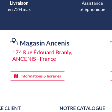
Livraison
Assistance
en 72H max
téléphonique
Magasin Ancenis
174 Rue Édouard Branly,
ANCENIS - France
Informations & horaires
CE CLIENT
NOTRE CATALOGUE