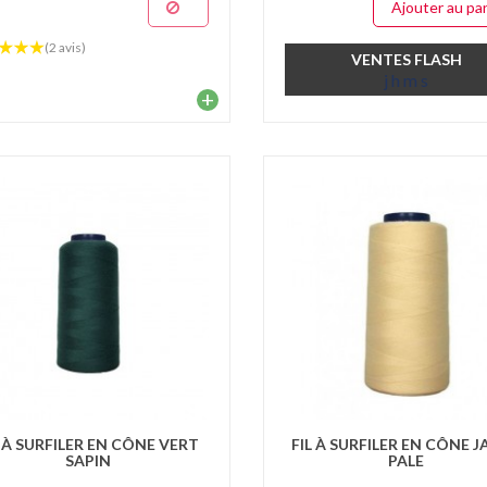
Ajouter au pa
(2 avis)
VENTES FLASH
j
h
m
s
+
L À SURFILER EN CÔNE VERT
FIL À SURFILER EN CÔNE 
SAPIN
PALE