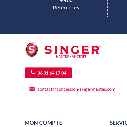
+ 900
Références
06 31 64 17 04
contact@concession-singer-nantes.com
MON COMPTE
SERVI