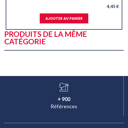
4,45 €
NIER
AJOUTER AU PANIER
PRODUITS DE LA MÊME
CATÉGORIE
+ 900
Références