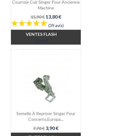
Courroie Cuir Singer Pour Ancienne
Machine
Prix
Prix
13,80 €
15,90 €
de
(39 avis)
base
VENTES FLASH
j
h
m
s
Semelle À Repriser Singer Pour
Concerto,Europa...
Prix
Prix
3,90 €
7,70 €
de