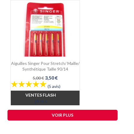
Aiguilles Singer Pour Stretch/ Maille/
Synthétique Taille 90/14
Prix
Prix
3,50 €
5,00 €
de
(5 avis)
base
VENTES FLASH
j
h
m
s
VOIR PLUS