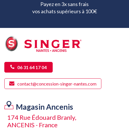
Payez en 3x sans frais
vos achats supérieurs à 100€
06 31 64 17 04
contact@concession-singer-nantes.com
Magasin Ancenis
174 Rue Édouard Branly,
ANCENIS - France