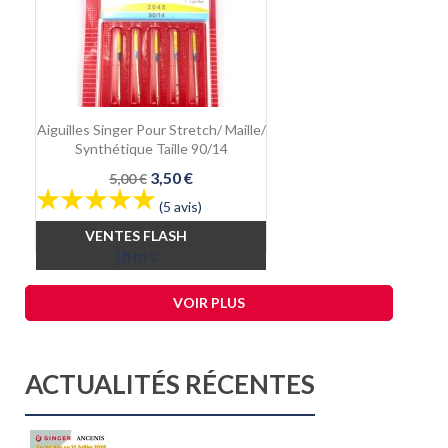
Aiguilles Singer Pour Stretch/ Maille/
Synthétique Taille 90/14
Prix
Prix
3,50 €
5,00 €
de
(5 avis)
base
VENTES FLASH
j
h
m
s
VOIR PLUS
ACTUALITÉS RÉCENTES