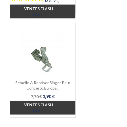
(39 avis)
base
VENTES FLASH
j
h
m
s
Semelle À Repriser Singer Pour
Concerto,Europa...
Prix
Prix
3,90 €
7,70 €
de
VENTES FLASH
base
j
h
m
s