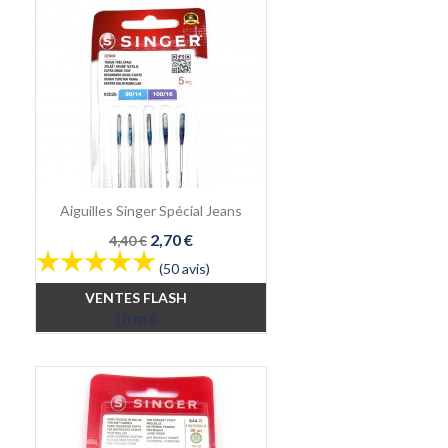
Aiguilles Singer Spécial Jeans
Prix
Prix
2,70 €
4,40 €
de
(50 avis)
base
VENTES FLASH
j
h
m
s