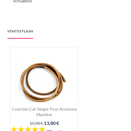
Actualités
VENTES FLASH
Courroie Cuir Singer Pour Ancienne
Machine
Prix
Prix
13,80 €
15,90 €
de