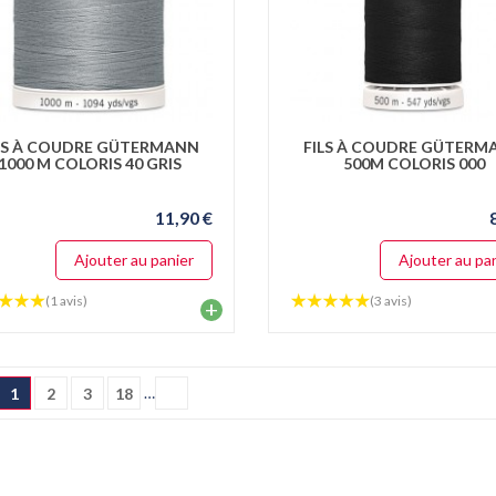
LS À COUDRE GÜTERMANN
FILS À COUDRE GÜTERM
1000 M COLORIS 40 GRIS
500M COLORIS 000
11,90 €
Ajouter au panier
Ajouter au pa
(1 avis)
(3 avis)
+
…
1
2
3
18