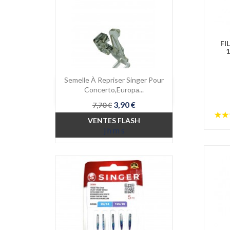
FI
1
Semelle À Repriser Singer Pour

Aperçu rapide
Concerto,Europa...
Prix
Prix
3,90 €
7,70 €
de
VENTES FLASH
base
j
h
m
s