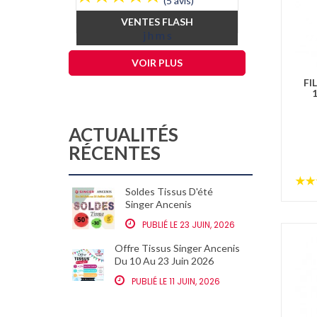
(5 avis)
base
VENTES FLASH
j
h
m
s
VOIR PLUS
FI
ACTUALITÉS
RÉCENTES
Soldes Tissus D'été
VERIF
Singer Ancenis
GRATU
NANT
PUBLIÉ LE 23 JUIN, 2026
PUB
Offre Tissus Singer Ancenis
Du 10 Au 23 Juin 2026
VERIF
GRATU
PUBLIÉ LE 11 JUIN, 2026
ANCEN
PUB