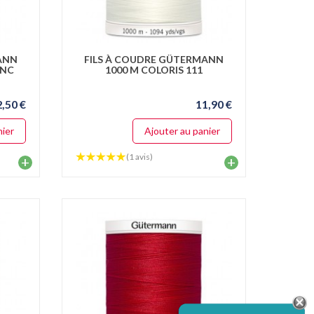
ANN
FILS À COUDRE GÜTERMANN
ANC
1000 M COLORIS 111
2,50 €
11,90 €
nier
Ajouter au panier
(1 avis)
+
+