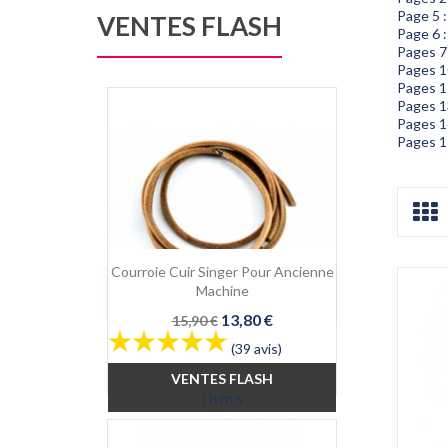
Page 5 :
VENTES FLASH
Page 6 
Pages 7
Pages 1
Pages 11
Pages 1
Pages 1
Pages 1
Courroie Cuir Singer Pour Ancienne

Aperçu rapide
Machine
Prix
Prix
13,80 €
15,90 €
de
(39 avis)
base
VENTES FLASH
j
h
m
s