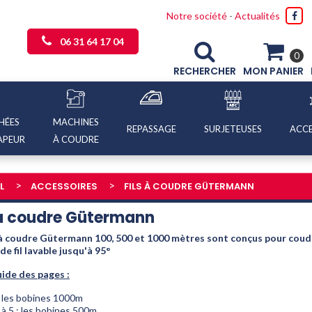
Notre société
-
Actualités
06 31 64 17 04
0
RECHERCHER
MON PANIER
HÉES
MACHINES
REPASSAGE
SURJETEUSES
ACCE
APEUR
À COUDRE
L
ACCESSOIRES
FILS À COUDRE GÜTERMANN
 à coudre Gütermann
s à coudre Gütermann 100, 500 et 1000 mètres sont conçus pour coudre
de fil lavable jusqu'à 95°
uide des pages :
: les bobines 1000m
à 5 : les bobines 500m