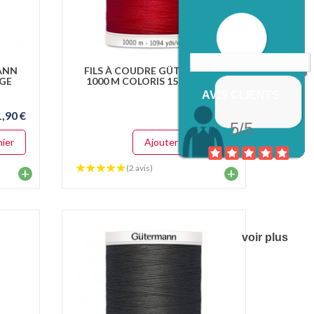
ANN
FILS À COUDRE GÜTERMANN
IGE
1000 M COLORIS 156 ROUGE
AVIS CLIENTS
1,90 €
11,90 €
5/5
nier
Ajouter au panier
(2 avis)
+
+
voir plus