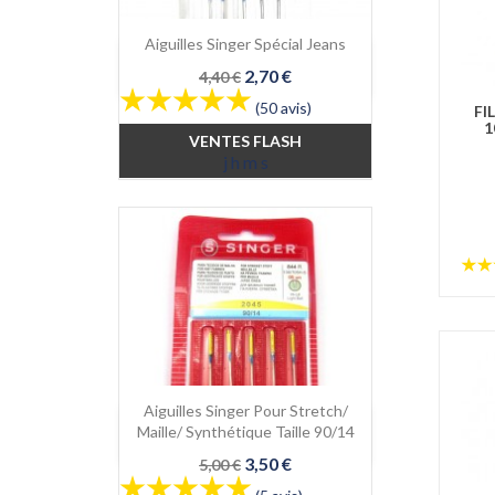
Aiguilles Singer Spécial Jeans

Aperçu rapide
Prix
Prix
2,70 €
4,40 €
de
(50 avis)
FI
base
1
VENTES FLASH
j
h
m
s
Aiguilles Singer Pour Stretch/

Aperçu rapide
Maille/ Synthétique Taille 90/14
Prix
Prix
3,50 €
5,00 €
de