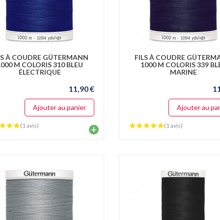
LS À COUDRE GÜTERMANN
FILS À COUDRE GÜTERM
1000 M COLORIS 310 BLEU
1000 M COLORIS 339 BL
ÉLECTRIQUE
MARINE
11,90 €
1
Ajouter au panier
Ajouter au pa
(1 avis)
(1 avis)
+
ICATIONS
ITES SINGER
ES
LIÉ LE 03 JUIN, 2026
ICATIONS
ITES SINGER
IS
LIÉ LE 12 MAI, 2026