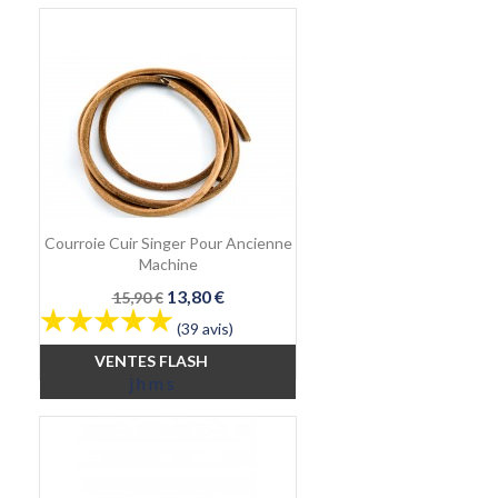
Courroie Cuir Singer Pour Ancienne
Machine
Prix
Prix
13,80 €
15,90 €
de
(39 avis)
base
VENTES FLASH
j
h
m
s