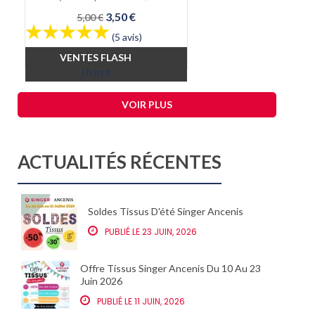
Prix
Prix
3,50 €
5,00 €
de
(5 avis)
base
VENTES FLASH
j
h
m
s
VOIR PLUS
ACTUALITÉS RÉCENTES
Soldes Tissus D'été Singer Ancenis
PUBLIÉ LE 23 JUIN, 2026
Offre Tissus Singer Ancenis Du 10 Au 23
Juin 2026
PUBLIÉ LE 11 JUIN, 2026