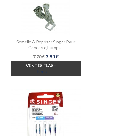
Semelle À Repriser Singer Pour
Concerto,Europa...
Prix
Prix
3,90 €
7,70 €
de
VENTES FLASH
base
j
h
m
s