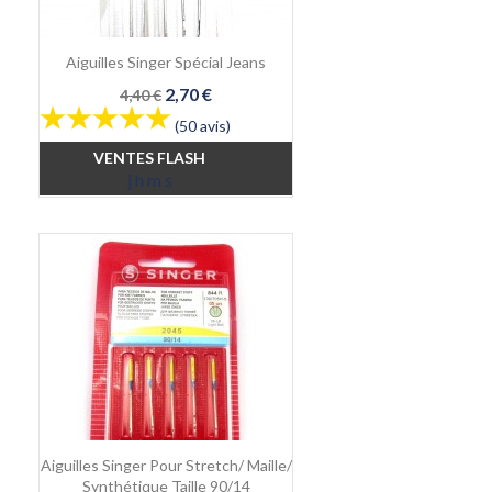
Aiguilles Singer Spécial Jeans
Prix
Prix
2,70 €
4,40 €
de
(50 avis)
base
VENTES FLASH
j
h
m
s
Aiguilles Singer Pour Stretch/ Maille/
Synthétique Taille 90/14