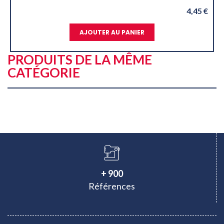
4,45 €
NIER
AJOUTER AU PANIER
PRODUITS DE LA MÊME
CATÉGORIE
+ 900
Références