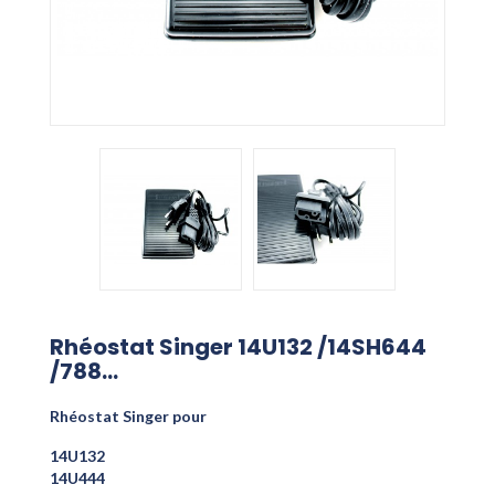
Rhéostat Singer 14U132 /14SH644
/788...
Rhéostat Singer pour
14U132
14U444