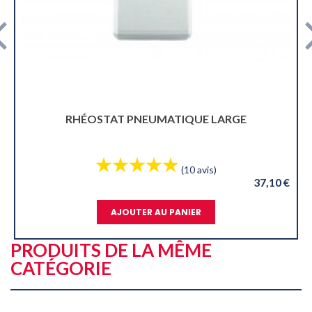
E LARGE
RHÉOSTAT SINGER...
avis)
(2 avis)
37,10 €
R
AJOUTER AU PANIER
PRODUITS DE LA MÊME
CATÉGORIE