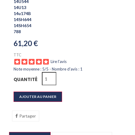
14U544
14U13
14u174B
14SH644
14SH654
788
61,20 €
TTC
Lire l'avis
Note moyenne :
5
/
5
- Nombre d'avis :
1
QUANTITÉ
AJOUTER AU PANIER
Partager