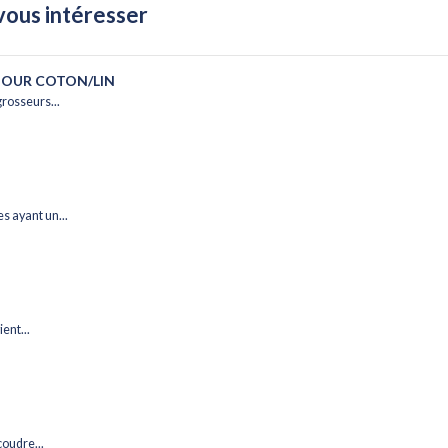
vous intéresser
POUR COTON/LIN
grosseurs...
s ayant un...
ent...
coudre...