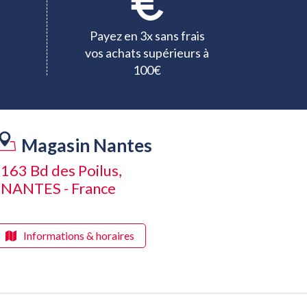
Payez en 3x sans frais
vos achats supérieurs à
100€
Magasin Nantes
163 Bd des Poilus,
NANTES - France
Informations & horaires