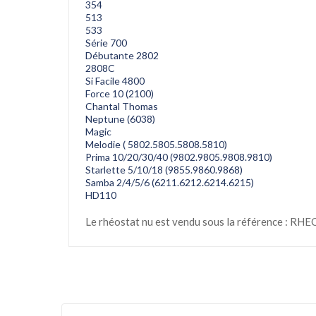
354
513
533
Série 700
Débutante 2802
2808C
Si Facile 4800
Force 10 (2100)
Chantal Thomas
Neptune (6038)
Magic
Melodie ( 5802.5805.5808.5810)
Prima 10/20/30/40 (9802.9805.9808.9810)
Starlette 5/10/18 (9855.9860.9868)
Samba 2/4/5/6 (6211.6212.6214.6215)
HD110
Le rhéostat nu est vendu sous la référence : RH