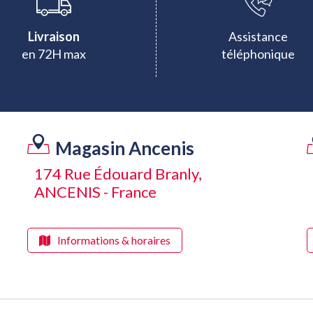
Livraison
Assistance
en 72H max
téléphonique
Magasin Ancenis
174 Rue Édouard Branly,
ANCENIS - France
Informations & horaires