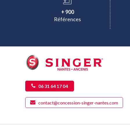
+ 900
Références
06 31 64 17 04
contact@concession-singer-nantes.com