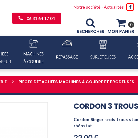
Notre société
-
Actualités
06 31 64 17 04
0
RECHERCHER
MON PANIER
HÉES
MACHINES
REPASSAGE
SURJETEUSES
ACCE
APEUR
À COUDRE
RIE
PIÈCES DÉTACHÉES MACHINES À COUDRE ET BRODEUSES
CORDON 3 TROU
Cordon
Singer
trois trous sta
rhéostat
22,00 €