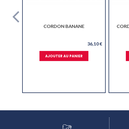
NE
CORDON 5 TROUS STANDARD
36,10 €
24,90 €
ER
AJOUTER AU PANIER