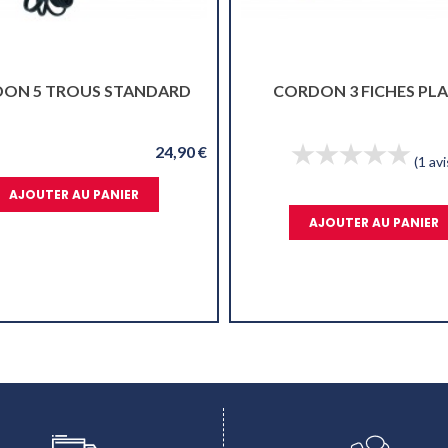
CORDON 3 FICHES PLATES
CÂBLE ALIMENTA
(1 avis)
(3
22,10 €
VENTES FLASH
j
h
m
s
AJOUTER AU PANIER
13
AJOUTER AU PANI