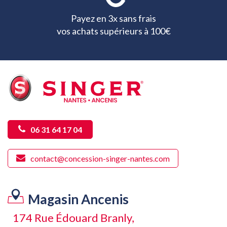
Payez en 3x sans frais
vos achats supérieurs à 100€
06 31 64 17 04
contact@concession-singer-nantes.com
Magasin Ancenis
174 Rue Édouard Branly,