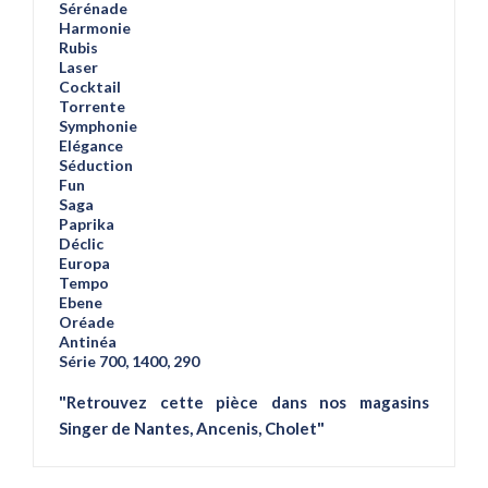
Sérénade
Harmonie
Rubis
Laser
Cocktail
Torrente
Symphonie
Elégance
Séduction
Fun
Saga
Paprika
Déclic
Europa
Tempo
Ebene
Oréade
Antinéa
Série 700, 1400, 290
"Retrouvez cette pièce dans nos magasins
Singer de Nantes, Ancenis, Cholet"