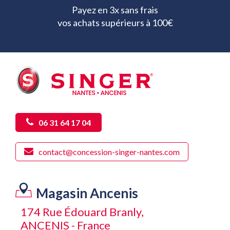
Payez en 3x sans frais
vos achats supérieurs à 100€
06 31 64 17 04
contact@concession-singer-nantes.com
Magasin Ancenis
174 Rue Édouard Branly,
ANCENIS - France