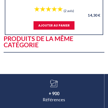
(2 avis)
14,30 €
2
AJOUTER AU PANIER
PRODUITS DE LA MÊME
CATÉGORIE
+ 900
Références