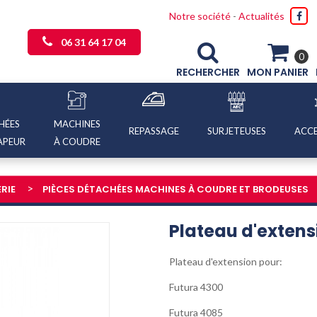
Notre société
-
Actualités
06 31 64 17 04
0
RECHERCHER
MON PANIER
HÉES
MACHINES
REPASSAGE
SURJETEUSES
ACCE
APEUR
À COUDRE
RIE
PIÈCES DÉTACHÉES MACHINES À COUDRE ET BRODEUSES
Plateau d'extens
Plateau d'extension pour:
Futura 4300
Futura 4085