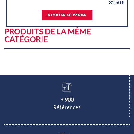
31,50 €
UTER AU PANIER
AJOUTER
PRODUITS DE LA MÊME
CATÉGORIE
+ 900
Références