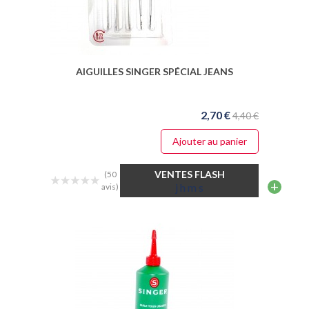
AIGUILLES SINGER SPÉCIAL JEANS
2,70 €
4,40 €
Ajouter au panier
VENTES FLASH
(50
+
j
h
m
s
avis)