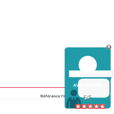
AVIS CLIENTS
Référence
PRY611205
5/5