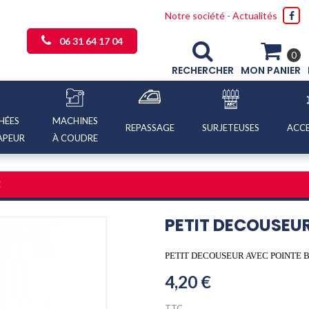
Notre société
-
Actualités
06 31 64 17 04
0
RECHERCHER
MON PANIER
HÉES
MACHINES
REPASSAGE
SURJETEUSES
ACCE
APEUR
À COUDRE
E
PETIT DECOUSEUR
PETIT DECOUSEUR AVEC POINTE 
4,20 €
TTC