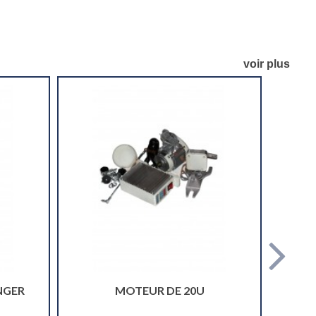
voir plus
NGER
MOTEUR DE 20U
COUPE