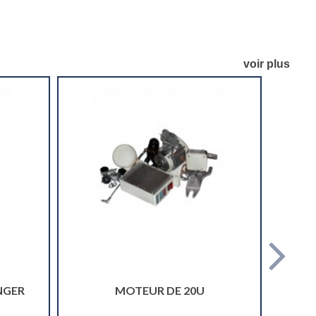
voir plus
NGER
MOTEUR DE 20U
COUPE