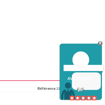
AVIS CLIENTS
Référence
22/72/1001
5/5