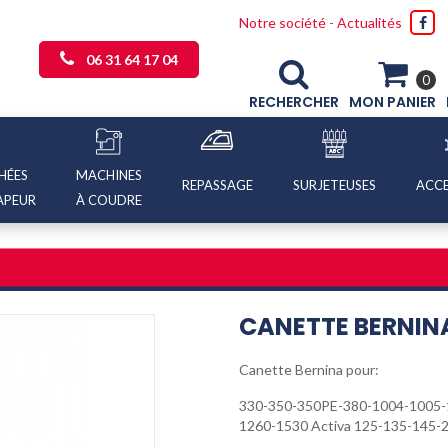
Notre société
-
Actualités
06 31 64 17 04
0
RECHERCHER
MON PANIER
HÉES
MACHINES
REPASSAGE
SURJETEUSES
ACCE
APEUR
À COUDRE
CANETTE BERNINA
Canette Bernina pour:
330-350-350PE-380-1004-1005
1260-1530 Activa 125-135-145-